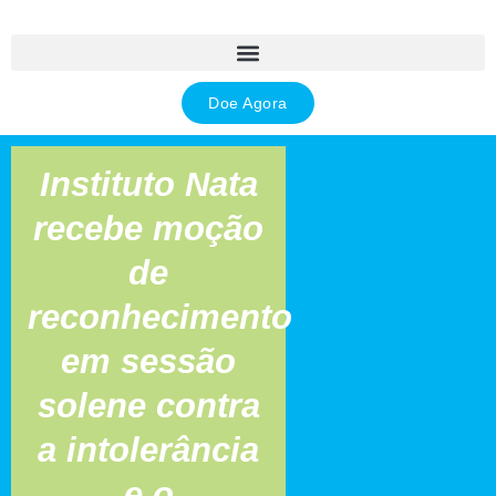
Ir
para
o
conteúdo
Doe Agora
Instituto Nata
recebe moção
de
reconhecimento
em sessão
solene contra
a intolerância
e o