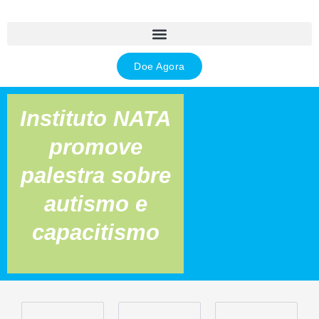
Ir
para
o
conteúdo
Doe Agora
Instituto NATA
promove
palestra sobre
autismo e
capacitismo