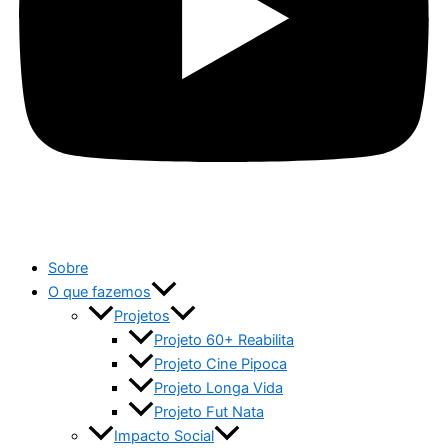
Sobre
O que fazemos
Projetos
Projeto 60+ Reabilita
Projeto Cine Pipoca
Projeto Longa Vida
Projeto Fut Nata
Impacto Social