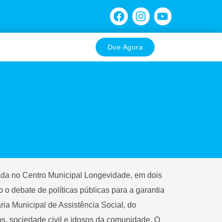
F
I
Y
a
n
o
c
s
u
e
t
t
Doe Agora
b
a
u
o
g
b
o
r
e
k
a
m
izada no Centro Municipal Longevidade, em dois
 o debate de políticas públicas para a garantia
ria Municipal de Assistência Social, do
os, sociedade civil e idosos da comunidade. O