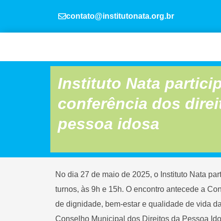
Ir
para
contato@institutonata.org.br
o
conteúdo
Instituto Nata partici
conferência dos direi
pessoa idosa
No dia 27 de maio de 2025, o Instituto Nata pa
turnos, às 9h e 15h. O encontro antecede a Con
de dignidade, bem-estar e qualidade de vida da
Conselho Municipal dos Direitos da Pessoa Ido