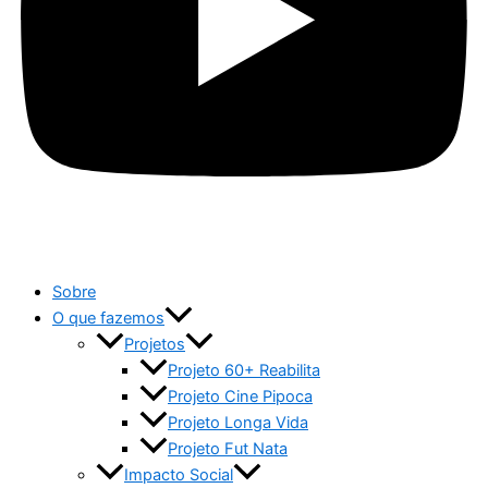
Sobre
O que fazemos
Projetos
Projeto 60+ Reabilita
Projeto Cine Pipoca
Projeto Longa Vida
Projeto Fut Nata
Impacto Social